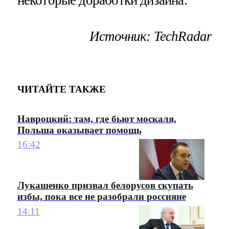
Источник: TechRadar
ЧИТАЙТЕ ТАКЖЕ
Навроцкий: там, где бьют москаля,
Польша оказывает помощь
16:42
Лукашенко призвал белорусов скупать
избы, пока все не разобрали россияне
14:11