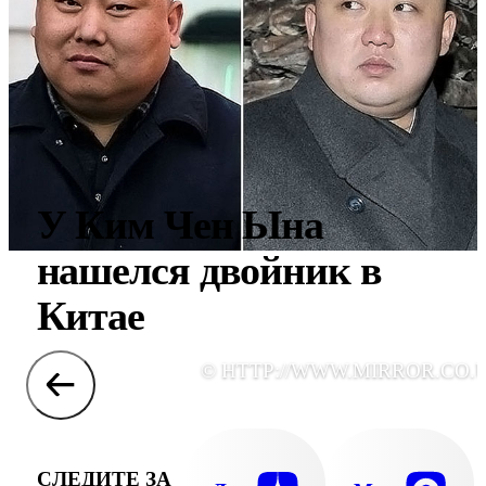
У Ким Чен Ына
нашелся двойник в
Китае
© HTTP://WWW.MIRROR.CO.
СЛЕДИТЕ ЗА