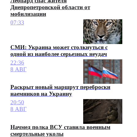
Леопард спас жителя
Днепропетровской области от
мобилизации
07:33
СМИ: Украина может столкнуться с
одной из наиболее серьезных неудач
22:36
8 АВГ
Раскрыт новый маршрут переброски
наемников на Украину
20:50
8 АВГ
Начмед полка ВСУ ставила военным
смертельные уколы