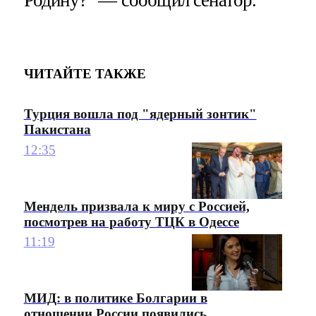
Родину?" — сообщил сенатор.
ЧИТАЙТЕ ТАКЖЕ
Турция вошла под "ядерный зонтик"
Пакистана
12:35
Мендель призвала к миру с Россией,
посмотрев на работу ТЦК в Одессе
11:19
МИД: в политике Болгарии в
отношении России появились