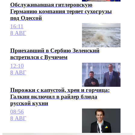
Обслуживавшая гитлеровскую
Германию компания теряет сухогрузы
под Одессой
16:11
8 АВГ
Приехавший в Сербию Зеленский
встретился с Вучичем
12:10
8 АВГ
Пирожки с капустой, хрен и горчица:
Галкин включил в райдер блюда
русской кухни
08:56
8 АВГ