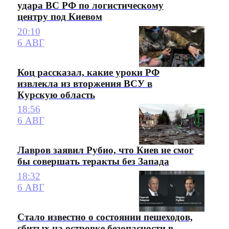
удара ВС РФ по логистическому
центру под Киевом
20:10
6 АВГ
Коц рассказал, какие уроки РФ
извлекла из вторжения ВСУ в
Курскую область
18:56
6 АВГ
Лавров заявил Рубио, что Киев не смог
бы совершать теракты без Запада
18:32
6 АВГ
Стало известно о состоянии пешеходов,
сбитых на островке безопасности в