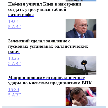
Небензя уличил Киев в намерении
создать угрозу масштабной
катастрофы
19:01
5 АВГ
Зеленский сделал заявление о
пусковых установках баллистических
ракет
18:25
5 АВГ
Макрон прокомментировал ночные
удары по киевским предприятиям ВПК
16:39
5 АВГ