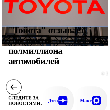
"Тойота" отзывает
еще почти
полмиллиона
автомобилей
© E
СЛЕДИТЕ ЗА
Дзен
Макс
НОВОСТЯМИ: