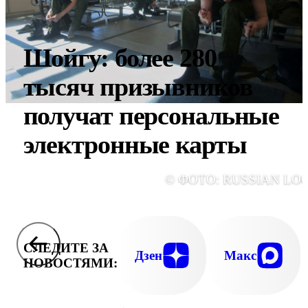
Шойгу: более 280
тысяч призывников
получат персональные
электронные карты
© ФОТО: RUSSIAN LO
СЛЕДИТЕ ЗА
Дзен
Макс
НОВОСТЯМИ: