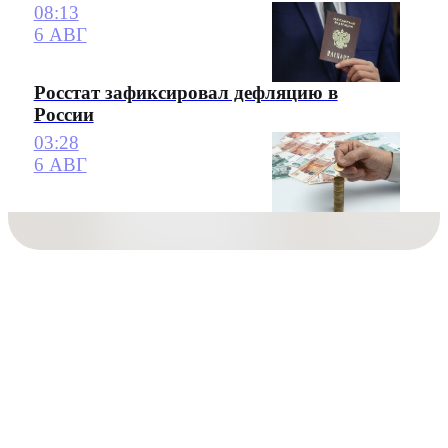
08:13
6 АВГ
Росстат зафиксировал дефляцию в
России
03:28
6 АВГ