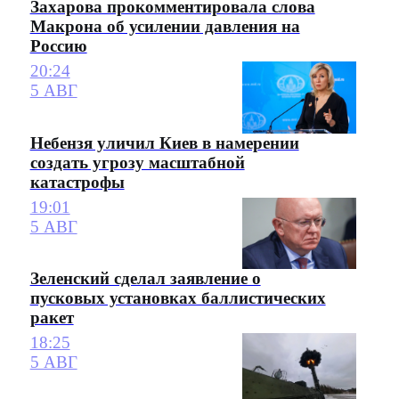
Захарова прокомментировала слова
Макрона об усилении давления на
Россию
20:24
5 АВГ
Небензя уличил Киев в намерении
создать угрозу масштабной
катастрофы
19:01
5 АВГ
Зеленский сделал заявление о
пусковых установках баллистических
ракет
18:25
5 АВГ