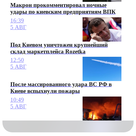
Макрон прокомментировал ночные
удары по киевским предприятиям ВПК
16:39
5 АВГ
Под Киевом уничтожен крупнейший
склад маркетплейса Rozetka
12:50
5 АВГ
После массированного удара ВС РФ в
Киеве вспыхнули пожары
10:49
5 АВГ