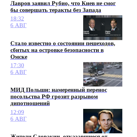
Лавров заявил Рубио, что Киев не смог
бы совершать теракты без Запада
18:32
6 АВГ
Стало известно о состоянии пешеходов,
сбитых на островке безопасности в
Омске
17:30
6 АВГ
МИД Польши: намеренный перенос
посольства РФ грозит разрывом
дипотношений
12:09
6 АВГ
Жители Словакии, отказавшиеся от