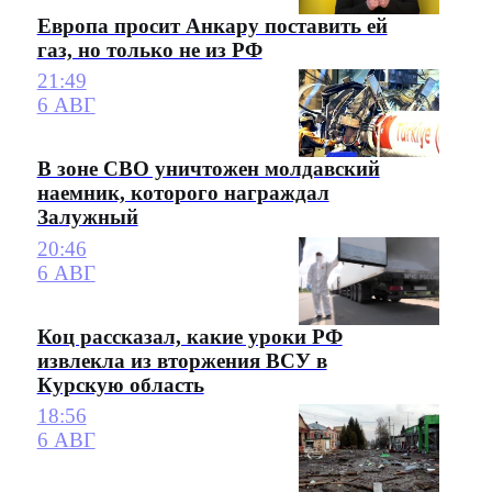
Европа просит Анкару поставить ей
газ, но только не из РФ
21:49
6 АВГ
В зоне СВО уничтожен молдавский
наемник, которого награждал
Залужный
20:46
6 АВГ
Коц рассказал, какие уроки РФ
извлекла из вторжения ВСУ в
Курскую область
18:56
6 АВГ