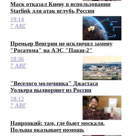
Маск отказал Киеву в использовании
Starlink для атак вглубь России
19:14
7 АВГ
Премьер Венгрии не исключил замену
"Росатома" на АЭС "Пакш-2"
18:36
7 АВГ
"Веселого молочника" Джастаса
Уолкера выдворяют из России
18:12
7 АВГ
Навроцкий: там, где бьют москаля,
Польша оказывает помощь