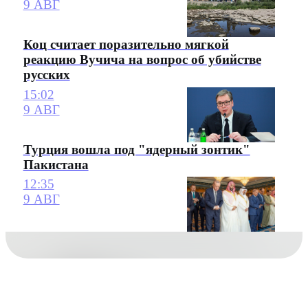
9 АВГ
Коц считает поразительно мягкой
реакцию Вучича на вопрос об убийстве
русских
15:02
9 АВГ
Турция вошла под "ядерный зонтик"
Пакистана
12:35
9 АВГ