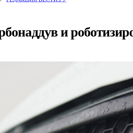
урбонаддув и роботизи