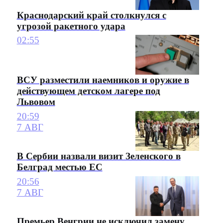
Краснодарский край столкнулся с
угрозой ракетного удара
02:55
ВСУ разместили наемников и оружие в
действующем детском лагере под
Львовом
20:59
7 АВГ
В Сербии назвали визит Зеленского в
Белград местью ЕС
20:56
7 АВГ
Премьер Венгрии не исключил замену