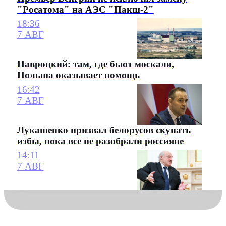
"Росатома" на АЭС "Пакш-2"
18:36
7 АВГ
Навроцкий: там, где бьют москаля,
Польша оказывает помощь
16:42
7 АВГ
Лукашенко призвал белорусов скупать
избы, пока все не разобрали россияне
14:11
7 АВГ