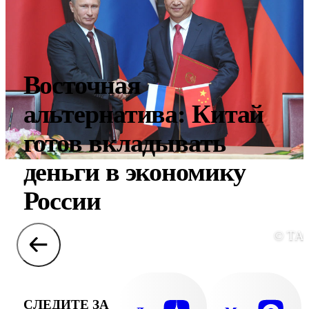
Восточная
альтернатива: Китай
готов вкладывать
деньги в экономику
России
© ТА
СЛЕДИТЕ ЗА