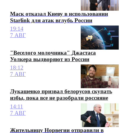
Маск отказал Киеву в использовании
Starlink для атак вглубь России
19:14
7 АВГ
"Веселого молочника" Джастаса
Уолкера выдворяют из России
18:12
7 АВГ
Лукашенко призвал белорусов скупать
избы, пока все не разобрали россияне
14:11
7 АВГ
Жительницу Норвегии отправили в