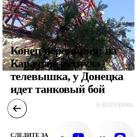
Конец перемирия: на
Карачуне рухнула
телевышка, у Донецка
идет танковый бой
© RUSVESNA.
СЛЕДИТЕ ЗА