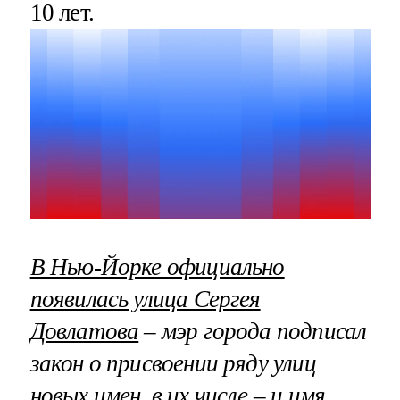
10 лет.
В Нью-Йорке официально
появилась улица Сергея
Довлатова
– мэр города подписал
закон о присвоении ряду улиц
новых имен, в их числе – и имя