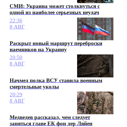
СМИ: Украина может столкнуться с
одной из наиболее серьезных неудач
22:36
8 АВГ
Раскрыт новый маршрут переброски
наемников на Украину
20:50
8 АВГ
Начмед полка ВСУ ставила военным
смертельные уколы
20:29
8 АВГ
Медведев рассказал, чем следует
заняться главе ЕК фон дер Ляйен