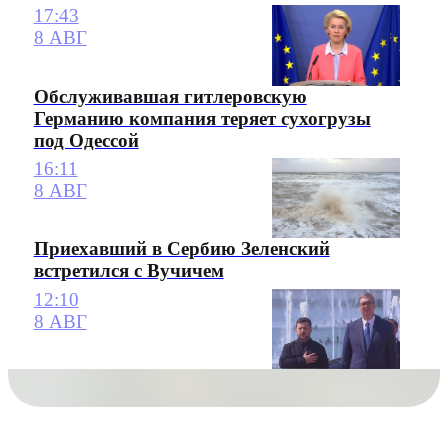
17:43
8 АВГ
Обслуживавшая гитлеровскую
Германию компания теряет сухогрузы
под Одессой
16:11
8 АВГ
Приехавший в Сербию Зеленский
встретился с Вучичем
12:10
8 АВГ