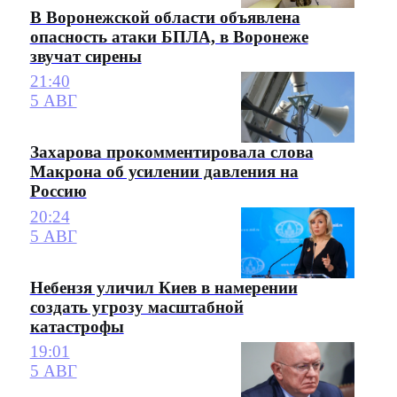
В Воронежской области объявлена
опасность атаки БПЛА, в Воронеже
звучат сирены
21:40
5 АВГ
Захарова прокомментировала слова
Макрона об усилении давления на
Россию
20:24
5 АВГ
Небензя уличил Киев в намерении
создать угрозу масштабной
катастрофы
19:01
5 АВГ