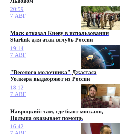
Львовом
20:59
7 АВГ
Маск отказал Киеву в использовании
Starlink для атак вглубь России
19:14
7 АВГ
"Веселого молочника" Джастаса
Уолкера выдворяют из России
18:12
7 АВГ
Навроцкий: там, где бьют москаля,
Польша оказывает помощь
16:42
7 АВГ