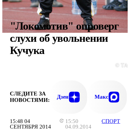
"Локомотив" опроверг
слухи об увольнении
Кучука
© ТА
СЛЕДИТЕ ЗА
Дзен
Макс
НОВОСТЯМИ:
15:48 04
15:50
СПОРТ
СЕНТЯБРЯ 2014
04.09.2014