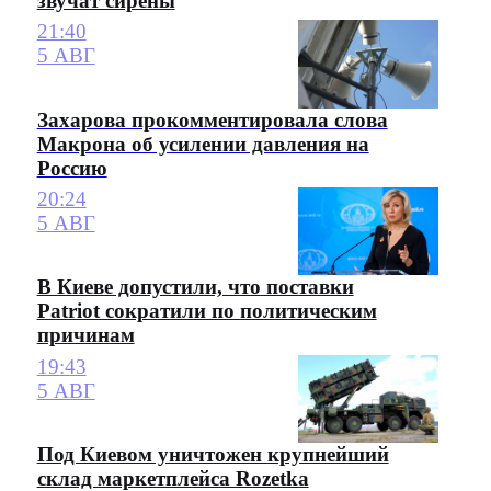
звучат сирены
21:40
5 АВГ
Захарова прокомментировала слова
Макрона об усилении давления на
Россию
20:24
5 АВГ
В Киеве допустили, что поставки
Patriot сократили по политическим
причинам
19:43
5 АВГ
Под Киевом уничтожен крупнейший
склад маркетплейса Rozetka