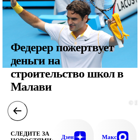
Федерер пожертвует
деньги на
строительство школ в
Малави
© E
СЛЕДИТЕ ЗА
Дзен
Макс