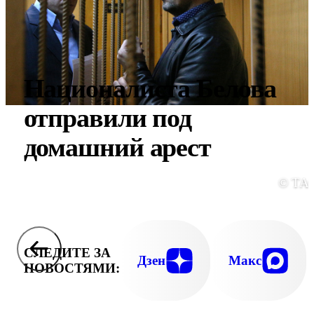
Националиста Белова
отправили под
домашний арест
© ТА
СЛЕДИТЕ ЗА
Дзен
Макс
НОВОСТЯМИ: