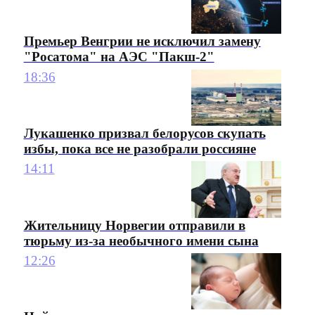
Премьер Венгрии не исключил замену
"Росатома" на АЭС "Пакш-2"
18:36
Лукашенко призвал белорусов скупать
избы, пока все не разобрали россияне
14:11
Жительницу Норвегии отправили в
тюрьму из-за необычного имени сына
12:26