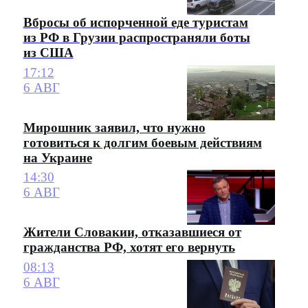
Вбросы об испорченной еде туристам
из РФ в Грузии распространяли боты
из США
17:12
6 АВГ
Мирошник заявил, что нужно
готовиться к долгим боевым действиям
на Украине
14:30
6 АВГ
Жители Словакии, отказавшиеся от
гражданства РФ, хотят его вернуть
08:13
6 АВГ