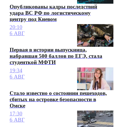
Опубликованы кадры последствий
удара ВС РФ по логистическому
центру под Киевом
20:10
6 АВГ
Первая в истории выпускница,
набравшая 500 баллов по ЕГЭ, стала
студенткой МФТИ
19:34
6 АВГ
Стало известно о состоянии пешеходов,
сбитых на островке безопасности в
Омске
17:30
6 АВГ