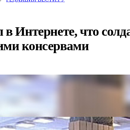
 в Интернете, что солд
ими консервами