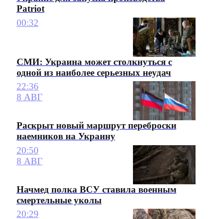
Patriot
00:32
СМИ: Украина может столкнуться с
одной из наиболее серьезных неудач
22:36
8 АВГ
Раскрыт новый маршрут переброски
наемников на Украину
20:50
8 АВГ
Начмед полка ВСУ ставила военным
смертельные уколы
20:29