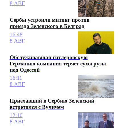
8 АВГ
Сербы устроили митинг против
приезда Зеленского в Белград
16:48
8 АВГ
Обслуживавшая гитлеровскую
Германию компания теряет сухогрузы
под Одессой
16:11
8 АВГ
Приехавший в Сербию Зеленский
встретился с Вучичем
12:10
8 АВГ