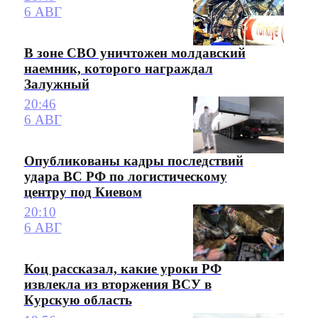
6 АВГ
В зоне СВО уничтожен молдавский
наемник, которого награждал
Залужный
20:46
6 АВГ
Опубликованы кадры последствий
удара ВС РФ по логистическому
центру под Киевом
20:10
6 АВГ
Коц рассказал, какие уроки РФ
извлекла из вторжения ВСУ в
Курскую область