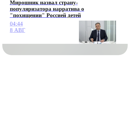
Мирошник назвал страну-
популяризатора нарратива о
"похищении" Россией детей
04:44
8 АВГ