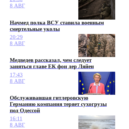
8 АВГ
Начмед полка ВСУ ставила военным
смертельные уколы
20:29
8 АВГ
Медведев рассказал, чем следует
заняться главе ЕК фон дер Ляйен
17:43
8 АВГ
Обслуживавшая гитлеровскую
Германию компания теряет сухогрузы
под Одессой
16:11
8 АВГ