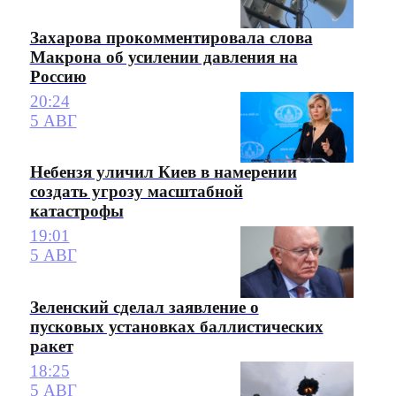
Захарова прокомментировала слова
Макрона об усилении давления на
Россию
20:24
5 АВГ
Небензя уличил Киев в намерении
создать угрозу масштабной
катастрофы
19:01
5 АВГ
Зеленский сделал заявление о
пусковых установках баллистических
ракет
18:25
5 АВГ