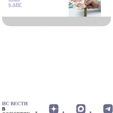
6 АВГ
ИС ВЕСТИ
В