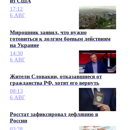
из США
17:12
6 АВГ
Мирошник заявил, что нужно
готовиться к долгим боевым действиям
на Украине
14:30
6 АВГ
Жители Словакии, отказавшиеся от
гражданства РФ, хотят его вернуть
08:13
6 АВГ
Росстат зафиксировал дефляцию в
России
03:28