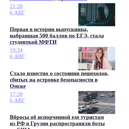
21:28
6 АВГ
Первая в истории выпускница,
набравшая 500 баллов по ЕГЭ, стала
студенткой МФТИ
19:34
6 АВГ
Стало известно о состоянии пешеходов,
сбитых на островке безопасности в
Омске
17:30
6 АВГ
Вбросы об испорченной еде туристам
из РФ в Грузии распространяли боты