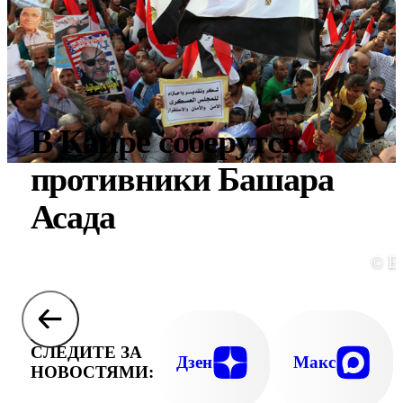
В Каире соберутся
противники Башара
Асада
© E
СЛЕДИТЕ ЗА
Дзен
Макс
НОВОСТЯМИ: