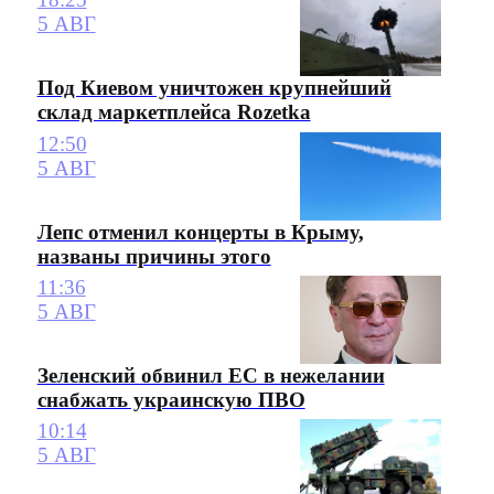
5 АВГ
Под Киевом уничтожен крупнейший
склад маркетплейса Rozetka
12:50
5 АВГ
Лепс отменил концерты в Крыму,
названы причины этого
11:36
5 АВГ
Зеленский обвинил ЕС в нежелании
снабжать украинскую ПВО
10:14
5 АВГ