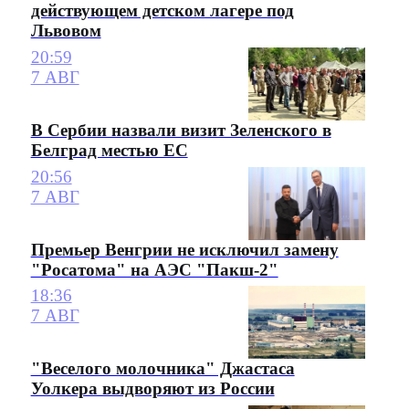
действующем детском лагере под
Львовом
20:59
7 АВГ
В Сербии назвали визит Зеленского в
Белград местью ЕС
20:56
7 АВГ
Премьер Венгрии не исключил замену
"Росатома" на АЭС "Пакш-2"
18:36
7 АВГ
"Веселого молочника" Джастаса
Уолкера выдворяют из России