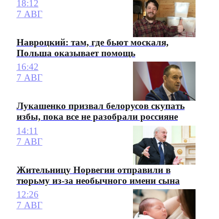
18:12
7 АВГ
Навроцкий: там, где бьют москаля,
Польша оказывает помощь
16:42
7 АВГ
Лукашенко призвал белорусов скупать
избы, пока все не разобрали россияне
14:11
7 АВГ
Жительницу Норвегии отправили в
тюрьму из-за необычного имени сына
12:26
7 АВГ