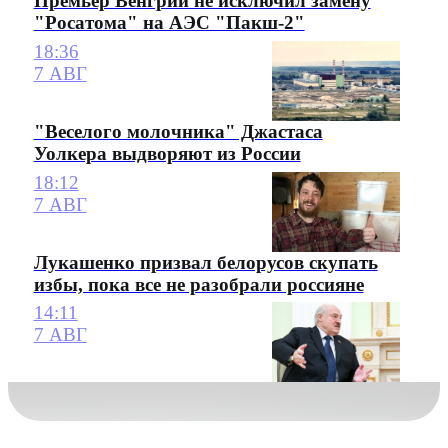
Премьер Венгрии не исключил замену
"Росатома" на АЭС "Пакш-2"
18:36
7 АВГ
"Веселого молочника" Джастаса
Уолкера выдворяют из России
18:12
7 АВГ
Лукашенко призвал белорусов скупать
избы, пока все не разобрали россияне
14:11
7 АВГ