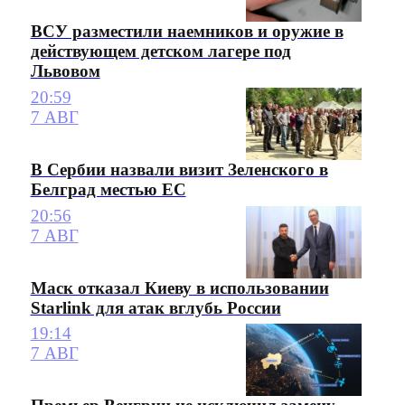
ВСУ разместили наемников и оружие в
действующем детском лагере под
Львовом
20:59
7 АВГ
В Сербии назвали визит Зеленского в
Белград местью ЕС
20:56
7 АВГ
Маск отказал Киеву в использовании
Starlink для атак вглубь России
19:14
7 АВГ