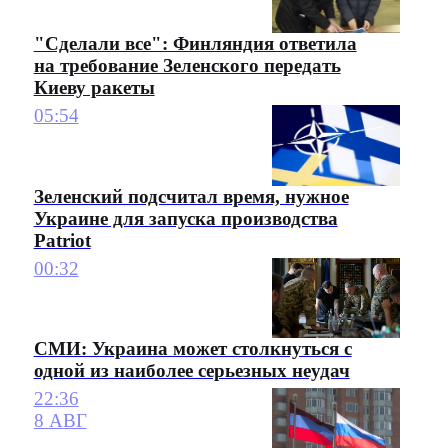
"Сделали все": Финляндия ответила
на требование Зеленского передать
Киеву ракеты
05:54
Зеленский подсчитал время, нужное
Украине для запуска производства
Patriot
00:32
СМИ: Украина может столкнуться с
одной из наиболее серьезных неудач
22:36
8 АВГ