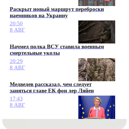
Раскрыт новый маршрут переброски
наемников на Украину
20:50
8 АВГ
Начмед полка ВСУ ставила военным
смертельные уколы
20:29
8 АВГ
Медведев рассказал, чем следует
заняться главе ЕК фон дер Ляйен
17:43
8 АВГ