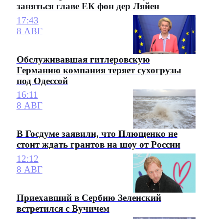
заняться главе ЕК фон дер Ляйен
17:43
8 АВГ
Обслуживавшая гитлеровскую
Германию компания теряет сухогрузы
под Одессой
16:11
8 АВГ
В Госдуме заявили, что Плющенко не
стоит ждать грантов на шоу от России
12:12
8 АВГ
Приехавший в Сербию Зеленский
встретился с Вучичем