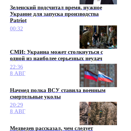
Зеленский подсчитал время, нужное
Украине для запуска производства
Patriot
00:32
СМИ: Украина может столкнуться с
одной из наиболее серьезных неудач
22:36
8 АВГ
Начмед полка ВСУ ставила военным
смертельные уколы
20:29
8 АВГ
Медведев рассказал, чем следует