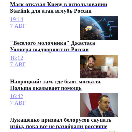
Маск отказал Киеву в использовании
Starlink для атак вглубь России
19:14
7 АВГ
"Веселого молочника" Джастаса
Уолкера выдворяют из России
18:12
7 АВГ
Навроцкий: там, где бьют москаля,
Польша оказывает помощь
16:42
7 АВГ
Лукашенко призвал белорусов скупать
избы, пока все не разобрали россияне