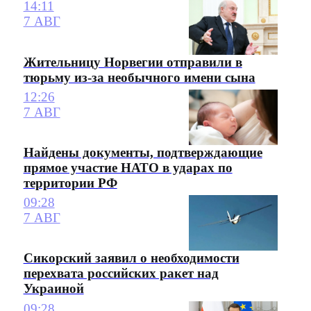
14:11
7 АВГ
Жительницу Норвегии отправили в
тюрьму из-за необычного имени сына
12:26
7 АВГ
Найдены документы, подтверждающие
прямое участие НАТО в ударах по
территории РФ
09:28
7 АВГ
Сикорский заявил о необходимости
перехвата российских ракет над
Украиной
09:28