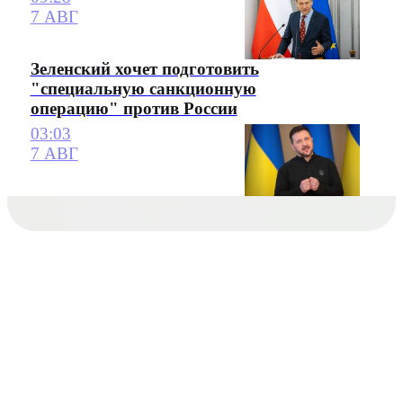
7 АВГ
Зеленский хочет подготовить
"специальную санкционную
операцию" против России
03:03
7 АВГ