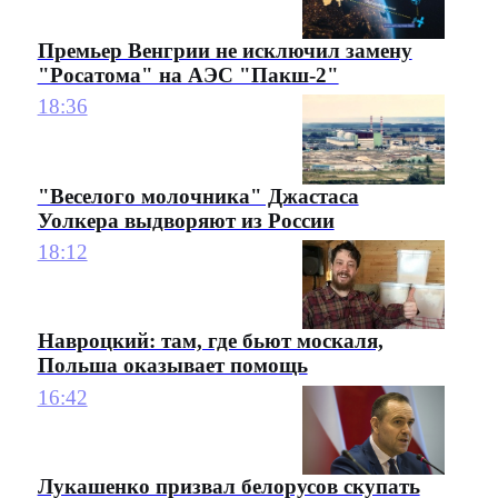
Премьер Венгрии не исключил замену
"Росатома" на АЭС "Пакш-2"
18:36
"Веселого молочника" Джастаса
Уолкера выдворяют из России
18:12
Навроцкий: там, где бьют москаля,
Польша оказывает помощь
16:42
Лукашенко призвал белорусов скупать