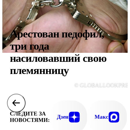
Арестован педофил,
три года
насиловавший свою
племянницу
© GLOBALLOOKPRE
СЛЕДИТЕ ЗА
Дзен
Макс
НОВОСТЯМИ: