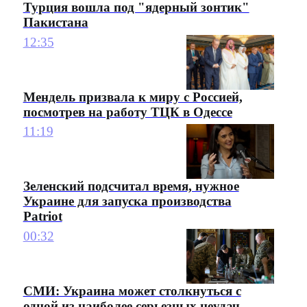
Турция вошла под "ядерный зонтик"
Пакистана
12:35
Мендель призвала к миру с Россией,
посмотрев на работу ТЦК в Одессе
11:19
Зеленский подсчитал время, нужное
Украине для запуска производства
Patriot
00:32
СМИ: Украина может столкнуться с
одной из наиболее серьезных неудач