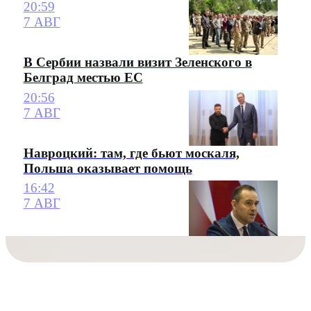
20:59
7 АВГ
В Сербии назвали визит Зеленского в
Белград местью ЕС
20:56
7 АВГ
Навроцкий: там, где бьют москаля,
Польша оказывает помощь
16:42
7 АВГ