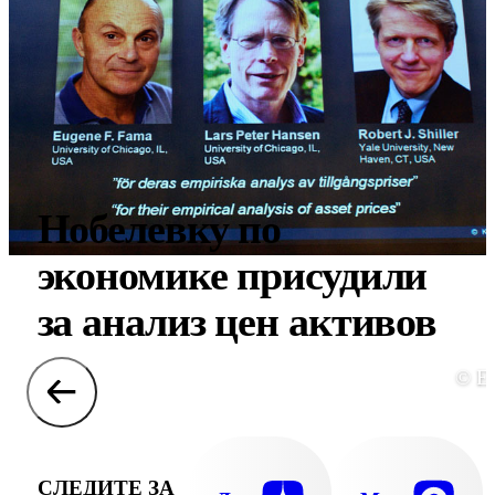
Нобелевку по
экономике присудили
за анализ цен активов
© E
СЛЕДИТЕ ЗА