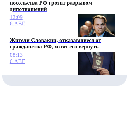
посольства РФ грозит разрывом
дипотношений
12:09
6 АВГ
Жители Словакии, отказавшиеся от
гражданства РФ, хотят его вернуть
08:13
6 АВГ