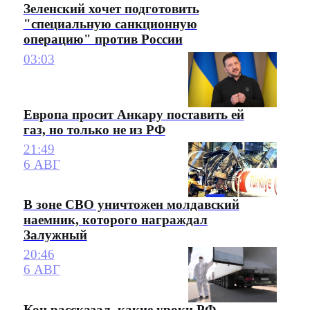
Зеленский хочет подготовить
"специальную санкционную
операцию" против России
03:03
Европа просит Анкару поставить ей
газ, но только не из РФ
21:49
6 АВГ
В зоне СВО уничтожен молдавский
наемник, которого награждал
Залужный
20:46
6 АВГ
Коц рассказал, какие уроки РФ