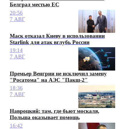
Белград местью ЕС
20:56
7 АВГ
Маск отказал Киеву в использовании
Starlink для атак вглубь России
19:14
7 АВГ
Премьер Венгрии не исключил замену
"Росатома" на АЭС "Пакш-2"
18:36
7 АВГ
Навроцкий: там, где бьют москаля,
Польша оказывает помощь
16:42