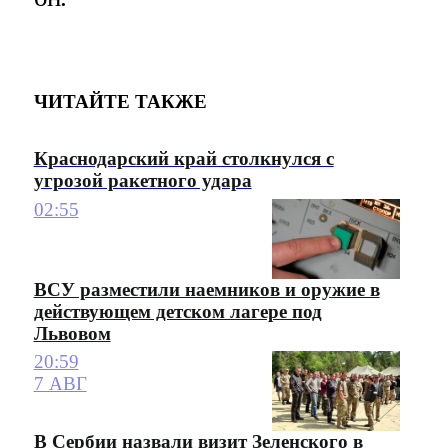
ЧИТАЙТЕ ТАКЖЕ
Краснодарский край столкнулся с
угрозой ракетного удара
02:55
ВСУ разместили наемников и оружие в
действующем детском лагере под
Львовом
20:59
7 АВГ
В Сербии назвали визит Зеленского в