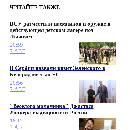
ЧИТАЙТЕ ТАКЖЕ
ВСУ разместили наемников и оружие в
действующем детском лагере под
Львовом
20:59
7 АВГ
В Сербии назвали визит Зеленского в
Белград местью ЕС
20:56
7 АВГ
"Веселого молочника" Джастаса
Уолкера выдворяют из России
18:12
7 АВГ