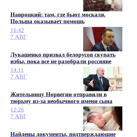
Навроцкий: там, где бьют москаля,
Польша оказывает помощь
16:42
7 АВГ
Лукашенко призвал белорусов скупать
избы, пока все не разобрали россияне
14:11
7 АВГ
Жительницу Норвегии отправили в
тюрьму из-за необычного имени сына
12:26
7 АВГ
Найдены документы, подтверждающие