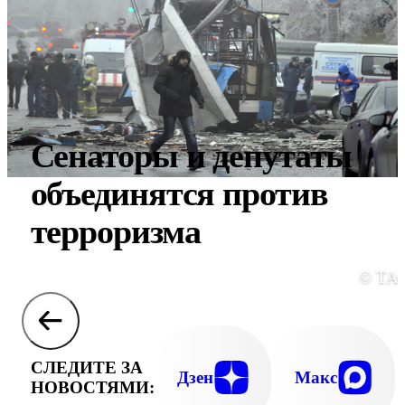
Сенаторы и депутаты
объединятся против
терроризма
© ТА
СЛЕДИТЕ ЗА
Дзен
Макс
НОВОСТЯМИ: