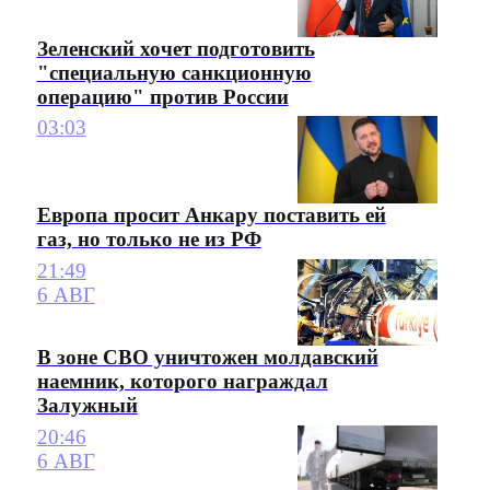
Зеленский хочет подготовить
"специальную санкционную
операцию" против России
03:03
Европа просит Анкару поставить ей
газ, но только не из РФ
21:49
6 АВГ
В зоне СВО уничтожен молдавский
наемник, которого награждал
Залужный
20:46
6 АВГ