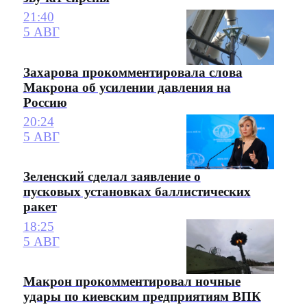
21:40
5 АВГ
Захарова прокомментировала слова
Макрона об усилении давления на
Россию
20:24
5 АВГ
Зеленский сделал заявление о
пусковых установках баллистических
ракет
18:25
5 АВГ
Макрон прокомментировал ночные
удары по киевским предприятиям ВПК