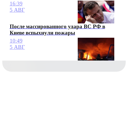
16:39
5 АВГ
После массированного удара ВС РФ в
Киеве вспыхнули пожары
10:49
5 АВГ