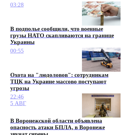
03:28
В подполье сообщили, что военные
грузы НАТО скапливаются на границе
Украины
00:55
Охота на "людоловов": сотрудникам
ТЦК на Украине массово поступают
угрозы
22:46
5 АВГ
В Воронежской области объявлена
опасность атаки БПЛА, в Воронеже
звучат сирены