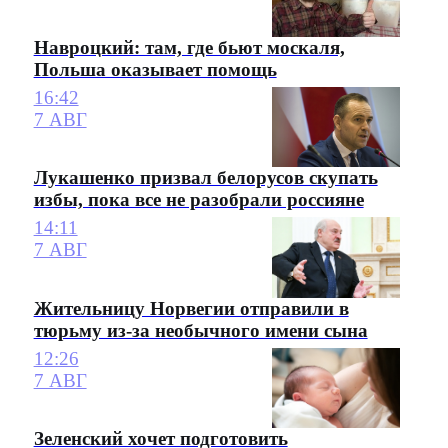
Навроцкий: там, где бьют москаля,
Польша оказывает помощь
16:42
7 АВГ
Лукашенко призвал белорусов скупать
избы, пока все не разобрали россияне
14:11
7 АВГ
Жительницу Норвегии отправили в
тюрьму из-за необычного имени сына
12:26
7 АВГ
Зеленский хочет подготовить