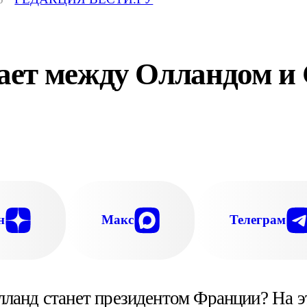
ет между Олландом и 
н
Макс
Телеграм
ланд станет президентом Франции? На эт