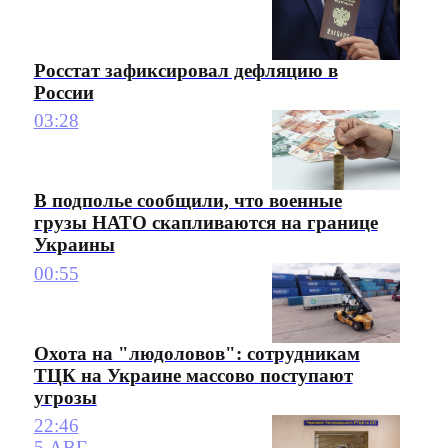
Росстат зафиксировал дефляцию в
России
03:28
В подполье сообщили, что военные
грузы НАТО скапливаются на границе
Украины
00:55
Охота на "людоловов": сотрудникам
ТЦК на Украине массово поступают
угрозы
22:46
5 АВГ