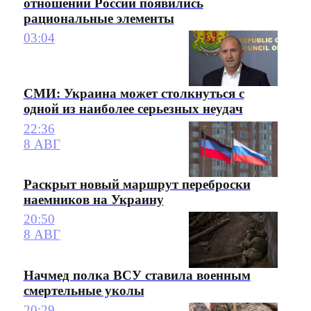
отношении России появились
рациональные элементы
03:04
СМИ: Украина может столкнуться с
одной из наиболее серьезных неудач
22:36
8 АВГ
Раскрыт новый маршрут переброски
наемников на Украину
20:50
8 АВГ
Начмед полка ВСУ ставила военным
смертельные уколы
20:29