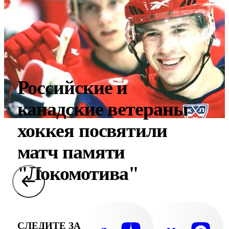
Российские и
канадские ветераны
хоккея посвятили
матч памяти
"Локомотива"
СЛЕДИТЕ ЗА