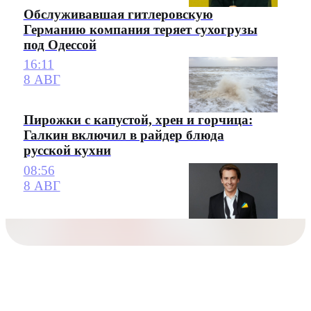
Обслуживавшая гитлеровскую
Германию компания теряет сухогрузы
под Одессой
16:11
8 АВГ
Пирожки с капустой, хрен и горчица:
Галкин включил в райдер блюда
русской кухни
08:56
8 АВГ