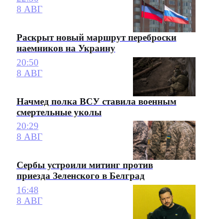
8 АВГ
Раскрыт новый маршрут переброски
наемников на Украину
20:50
8 АВГ
Начмед полка ВСУ ставила военным
смертельные уколы
20:29
8 АВГ
Сербы устроили митинг против
приезда Зеленского в Белград
16:48
8 АВГ