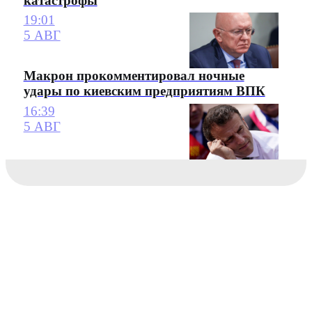
катастрофы
19:01
5 АВГ
Макрон прокомментировал ночные
удары по киевским предприятиям ВПК
16:39
5 АВГ