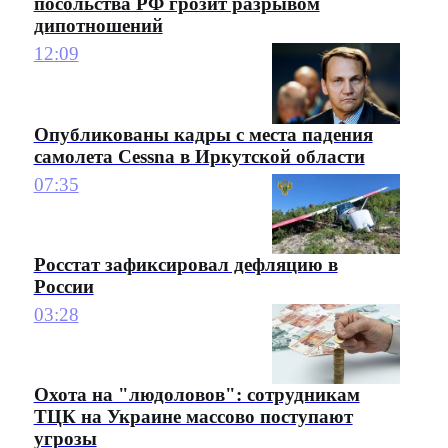
посольства РФ грозит разрывом
дипотношений
12:09
Опубликованы кадры с места падения
самолета Cessna в Иркутской области
07:35
Росстат зафиксировал дефляцию в
России
03:28
Охота на "людоловов": сотрудникам
ТЦК на Украине массово поступают
угрозы