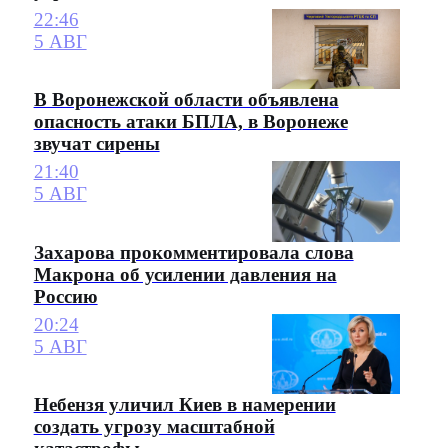
22:46
5 АВГ
В Воронежской области объявлена
опасность атаки БПЛА, в Воронеже
звучат сирены
21:40
5 АВГ
Захарова прокомментировала слова
Макрона об усилении давления на
Россию
20:24
5 АВГ
Небензя уличил Киев в намерении
создать угрозу масштабной